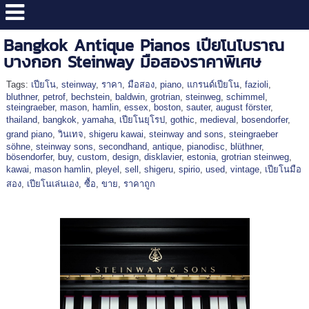
Bangkok Antique Pianos เปียโนโบราณ
บางกอก Steinway มือสองราคาพิเศษ
Tags:
เปียโน
,
steinway
,
ราคา
,
มือสอง
,
piano
,
แกรนด์เปียโน
,
fazioli
,
bluthner
,
petrof
,
bechstein
,
baldwin
,
grotrian
,
steinweg
,
schimmel
,
steingraeber
,
mason
,
hamlin
,
essex
,
boston
,
sauter
,
august förster
,
thailand
,
bangkok
,
yamaha
,
เปียโนยุโรป
,
gothic
,
medieval
,
bosendorfer
,
grand piano
,
วินเทจ
,
shigeru kawai
,
steinway and sons
,
steingraeber
söhne
,
steinway sons
,
secondhand
,
antique
,
pianodisc
,
blüthner
,
bösendorfer
,
buy
,
custom
,
design
,
disklavier
,
estonia
,
grotrian steinweg
,
kawai
,
mason hamlin
,
pleyel
,
sell
,
shigeru
,
spirio
,
used
,
vintage
,
เปียโนมือ
สอง
,
เปียโนเล่นเอง
,
ซื้อ
,
ขาย
,
ราคาถูก